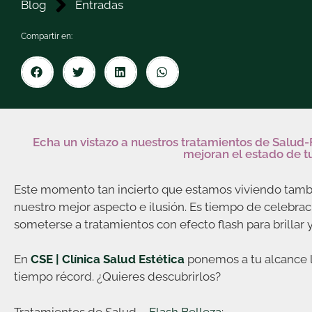
Blog
Entradas
Compartir en:
Echa un vistazo a nuestros tratamientos de Salud-F
mejoran el estado de tu
Este momento tan incierto que estamos viviendo tambié
nuestro mejor aspecto e ilusión. Es tiempo de celebració
someterse a tratamientos con efecto flash para brillar 
En
CSE | Clínica Salud Estética
ponemos a tu alcance l
tiempo récord. ¿Quieres descubrirlos?
Tratamientos de Salud
–
Flash Belleza
: