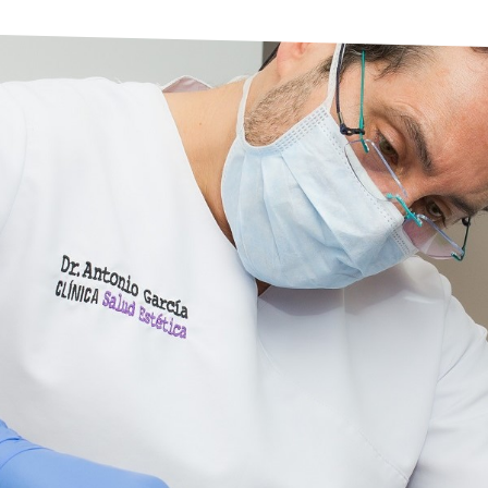
a y láser
ter, administrativos, mantenimiento y
a va mucho más allá de la vanidad,
 la base del bienestar personal.
 un trato cálido, cercano y
quietudes de cada una de las personas
soluciones que mejoren su calidad de