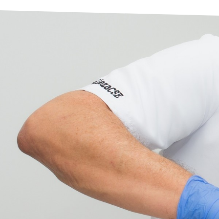
Esteticistas especializadas en facial y corporal
Cosmetólogas
Personal técnico en aparatología médico-estétic
Auxiliares sanitarios
Nutricionista
Personal diplomado en enfermería
Cirujanos Plásticos
Además, sin olvidar a nuestras recepcionistas, call cen
colaboradores externos.
En
CSE | Clínica Salud Estética
pensamos que la bellez
ya que forma parte indisoluble de la salud integral y es
Nuestra máxima aspiración es ofrecer en todo momento
personalizado, sabiendo escuchar con atención las in
que se acercan a esta casa de la belleza en busca de 
vida.