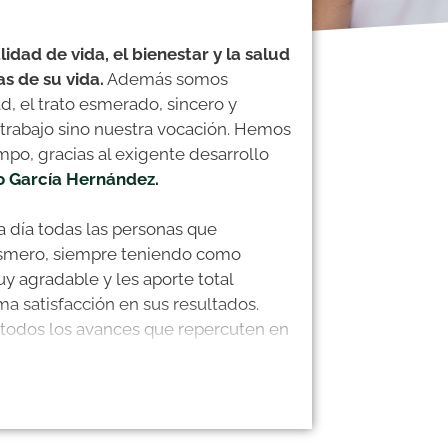
alidad de vida, el bienestar y la salud
as de su vida.
Además somos
d, el trato esmerado, sincero y
trabajo sino nuestra vocación. Hemos
mpo, gracias al exigente desarrollo
io García Hernández.
a día todas las personas que
smero, siempre teniendo como
y agradable y les aporte total
a satisfacción en sus resultados.
todos los avances que repercuten en
 procedimientos.
por: