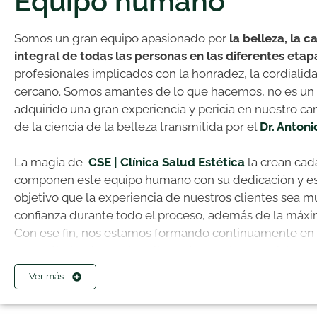
Equipo humano
Somos un gran equipo apasionado por
la belleza, la c
integral de todas las personas en las diferentes etap
profesionales implicados con la honradez, la cordialida
cercano. Somos amantes de lo que hacemos, no es un 
adquirido una gran experiencia y pericia en nuestro ca
de la ciencia de la belleza transmitida por el
Dr. Anton
La magia de
CSE | Clínica Salud Estética
la crean cad
componen este equipo humano con su dedicación y e
objetivo que la experiencia de nuestros clientes sea mu
confianza durante todo el proceso, además de la máxim
Con ese fin, nos estamos formando continuamente en 
una optimización en la calidad de nuestros servicios y
Ver más
El equipo
CSE | Clínica Salud Estética
está compuesto 