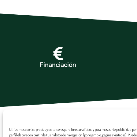
Financiación
Utilizamos cookies propias y de terceros para fines analíticos y para mostrarte publicidad pe
Política de privacidad
Política de cookies
Aviso Legal
perfil elaborado a partir de tus hábitos de navegación (por ejemplo, páginas visitadas). Pued