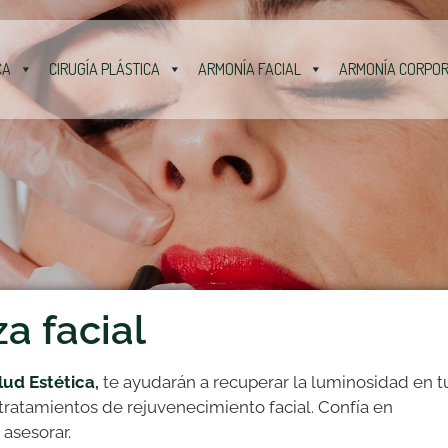
CA
CIRUGÍA PLÁSTICA
ARMONÍA FACIAL
ARMONÍA CORPO
a facial
alud Estética
,
te ayudarán a recuperar la luminosidad en t
 tratamientos de rejuvenecimiento facial. Confía en
 asesorar.