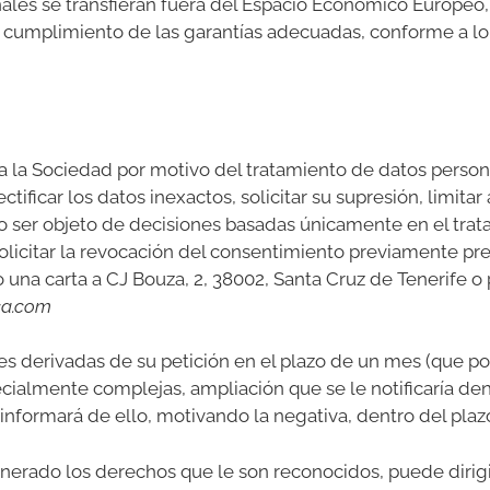
ales se transfieran fuera del Espacio Económico Europeo, 
cumplimiento de las garantías adecuadas, conforme a lo e
a la Sociedad por motivo del tratamiento de datos persona
ctificar los datos inexactos, solicitar su supresión, limita
o ser objeto de decisiones basadas únicamente en el tra
olicitar la revocación del consentimiento previamente pre
na carta a CJ Bouza, 2, 38002, Santa Cruz de Tenerife o 
ca.com
nes derivadas de su petición en el plazo de un mes (que
cialmente complejas, ampliación que se le notificaría den
informará de ello, motivando la negativa, dentro del plazo
lnerado los derechos que le son reconocidos, puede dirig