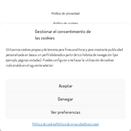
Política de privacidad
Política de cookies
Gestionar el consentimiento de
Aviso Legal
las cookies
Contactar
Utilizamos cookies propias y de terceros para fines analíticos y para mostrarte publicidad
personalizada en base a un perfil elaborado a partir de tus hábitos de navegación (por
ejemplo, páginas visitadas). Puedes configurar o rechazar la utilización de cookies
indicándolo en el siguiente selector:
Aceptar
Denegar
Ver preferencias
© Clínica Salud Estética – Dr. Antonio García 2025 – Diseñado
por
Sanus Comunicación
Política de cookies
Política de privacidad
Aviso Legal