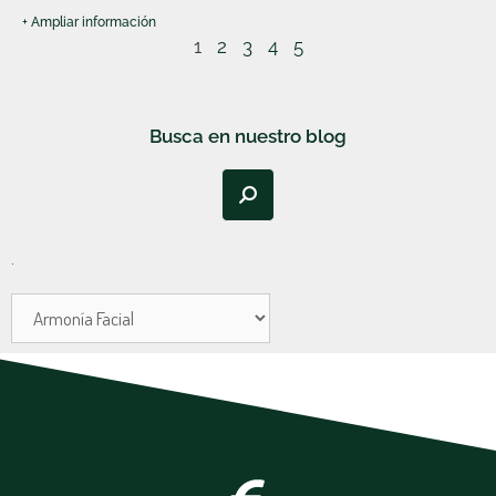
+ Ampliar información
1
2
3
4
5
Busca en nuestro blog
.