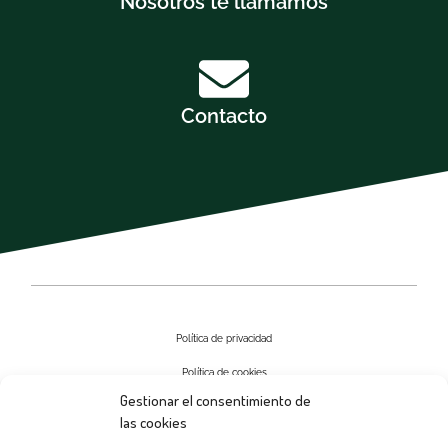
Nosotros te llamamos
Contacto
Política de privacidad
Política de cookies
Gestionar el consentimiento de
Aviso Legal
las cookies
Contactar