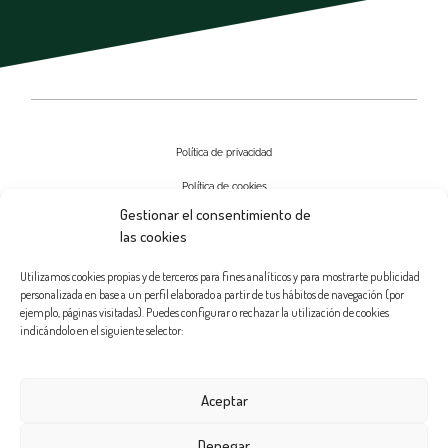
Política de privacidad
Política de cookies
Gestionar el consentimiento de
Aviso Legal
las cookies
Contactar
Utilizamos cookies propias y de terceros para fines analíticos y para mostrarte publicidad
personalizada en base a un perfil elaborado a partir de tus hábitos de navegación (por
ejemplo, páginas visitadas). Puedes configurar o rechazar la utilización de cookies
indicándolo en el siguiente selector:
Aceptar
Denegar