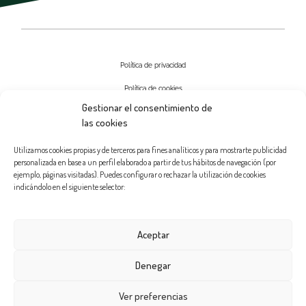
Política de privacidad
Política de cookies
Gestionar el consentimiento de
Aviso Legal
las cookies
Contactar
Utilizamos cookies propias y de terceros para fines analíticos y para mostrarte publicidad
personalizada en base a un perfil elaborado a partir de tus hábitos de navegación (por
ejemplo, páginas visitadas). Puedes configurar o rechazar la utilización de cookies
indicándolo en el siguiente selector:
Aceptar
Denegar
Ver preferencias
© Clínica Salud Estética – Dr. Antonio García 2025 – Diseñado