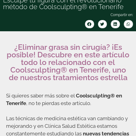
método de Coolsculpting® en Tenerife
Compartir en:
¿Eliminar grasa sin cirugía? ¡Es
posible! Descubre en este artículo
todo lo relacionado con el
Coolsculpting® en Tenerife, uno
de nuestros tratamientos estrella
Si quieres saber más sobre el
Coolsculpting® en
Tenerife
, no te pierdas este artículo.
Las técnicas de medicina estética van cambiando y
mejorando y en Clínica Salud Estética estamos
constantemente estudiando las
nuevas tendencias