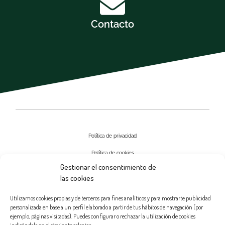
Contacto
Política de privacidad
Política de cookies
Gestionar el consentimiento de
Aviso Legal
las cookies
Contactar
Utilizamos cookies propias y de terceros para fines analíticos y para mostrarte publicidad
personalizada en base a un perfil elaborado a partir de tus hábitos de navegación (por
ejemplo, páginas visitadas). Puedes configurar o rechazar la utilización de cookies