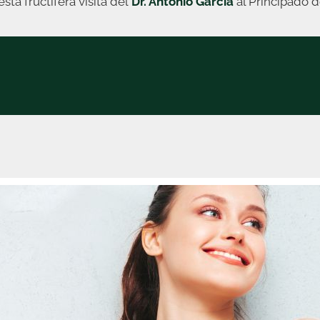
a fructífera visita del
Dr. Antonio García
al Principado 